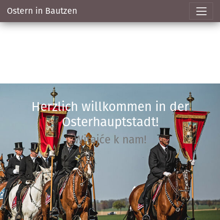
Ostern in Bautzen
Hauptregion
der
Herzlich willkommen in der
Seite
Osterhauptstadt!
anspringen
Witajće k nam!